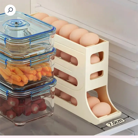
خطي
لى
لمحتوى